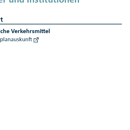
t
iche Verkehrsmittel
rplanauskunft