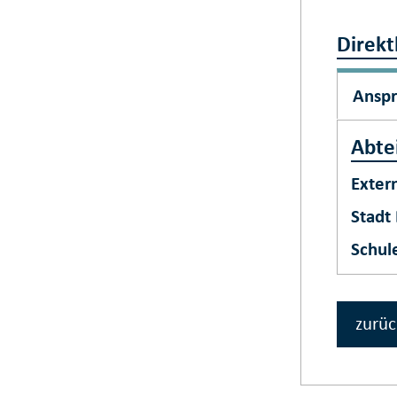
Direkt
Ansp
Abte
Exter
Stadt
Schul
zurüc