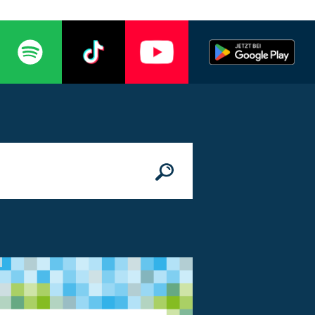
n
© Bundesministerium des Innern, für Bau 