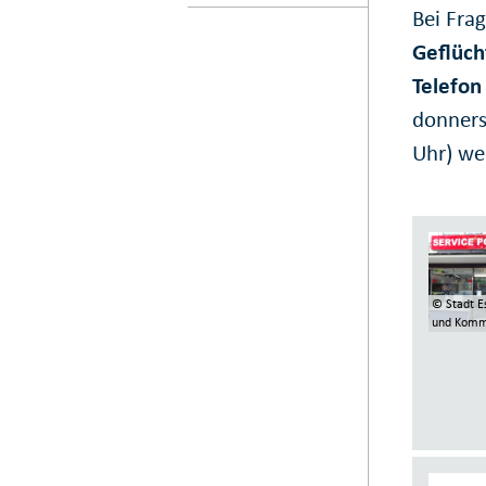
Bei Fra
Geflüch
Telefon
donnerst
Uhr) we
© Stadt E
und Komm