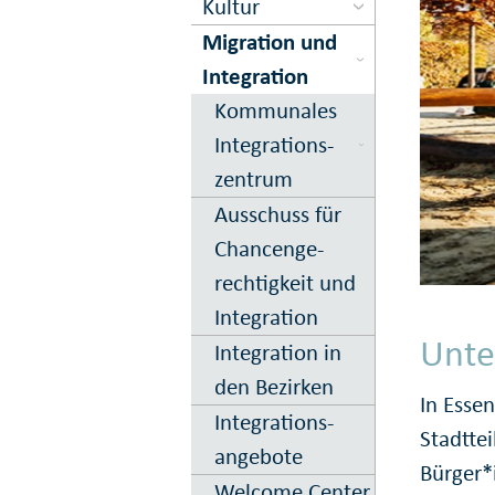
Kultur
Migration und
Inte­gration
Kom­munales
Inte­grations­
zentrum
Ausschuss für
Chancen­ge­
rechtig­keit und
In­te­gration
Unte
Integration in
den Bezirken
In Esse
Integrations­
Stadttei
angebote
Bürger*i
Welcome Center