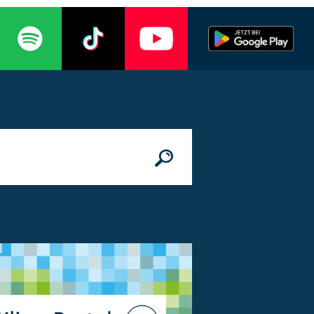
n
© Bundesministerium des Innern, für Bau 