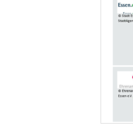
© Stadt E
StadtAgen
© Ehrena
Essen e.V.