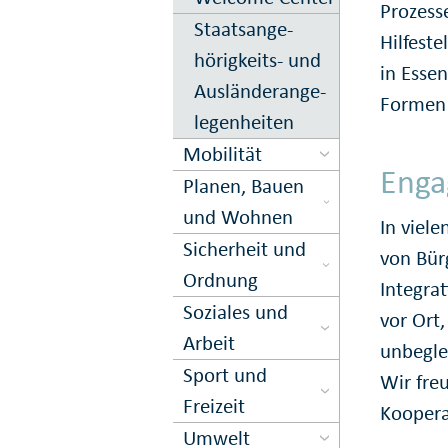
Prozess
Staats­ange­
Hilfest
hörigkeits- und
in Esse
Aus­länder­an­ge­
Formen 
le­gen­hei­ten
Mobilität
Enga
Planen, Bauen
und Wohnen
In viel
Sicher­heit und
von Bür
Ord­nung
Integra
Soziales und
vor Ort,
Arbeit
unbegle
Sport und
Wir fre
Freizeit
Koopera
Umwelt