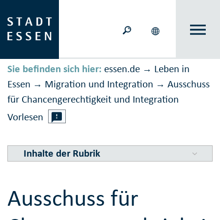
Sie befinden sich hier:
essen.de
Leben in
→
Essen
Migration und Inte­gration
Ausschuss
→
→
für Chancen­ge­rechtig­keit und In­te­gration
Vorlesen
Inhalte der Rubrik
Ausschuss für