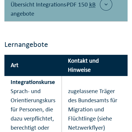
Übersicht Integrations­
PDF 150
kB
ange­bote
Lernangebote
Kontakt und
Art
Hinweise
Integrationskurse
Sprach- und
zugelassene Träger
Orien­tierungs­kurs
des Bundesamts für
für Personen, die
Migration und
dazu verpflichtet,
Flüchtlinge (siehe
berechtigt oder
Netzwerk­flyer)