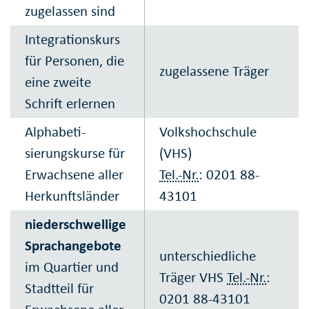
zugelassen sind
Integrations­kurs
für Personen, die
zugelas­sene Träger
eine zweite
Schrift erlernen
Alphabeti­
Volkshoch­schule
sierungs­kurse für
(VHS)
Erwachsene aller
Tel.-Nr.
: 0201 88-
Herkunfts­länder
43101
nieder­schwellige
Sprach­angebote
unter­schied­liche
im Quartier und
Träger VHS
Tel.-Nr.
:
Stadtteil für
0201 88-43101