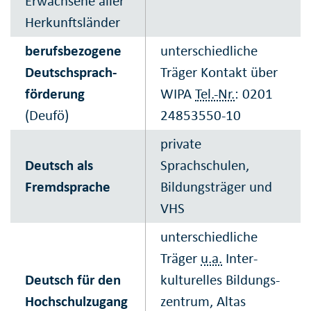
Erwachsene aller
Herkunfts­länder
berufsbezogene
unterschiedliche
Deutsch­sprach­
Träger Kontakt über
förderung
WIPA
Tel.-Nr.
: 0201
(Deufö)
24853550-10
private
Deutsch als
Sprachschulen,
Fremdsprache
Bildungsträger und
VHS
unterschiedliche
Träger
u.a.
Inter­
Deutsch für den
kulturelles Bildungs­
Hoch­schul­zugang
zentrum, Altas