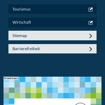
Tourismus
Wirtschaft
Sitemap
Barrierefreiheit
© Stadt Essen
© 