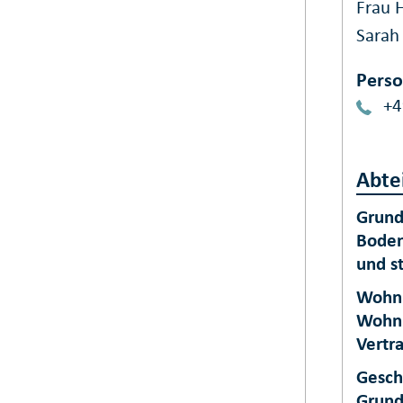
Frau 
Sarah
Perso
+4
Abte
Grund
Boden
und s
Wohnu
Wohnu
Vertr
Gesch
Grund