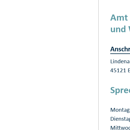
Amt 
und
Anschr
Lindena
45121 
Spre
Montag 
Diensta
Mittwoc