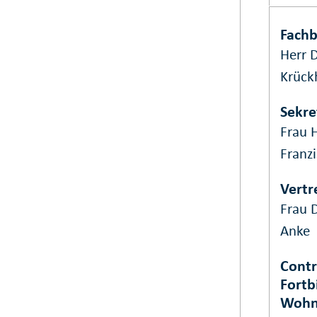
Fachb
Herr D
Krück
Sekre
Frau 
Franz
Vertr
Frau 
Anke
Contr
Fortb
Wohn