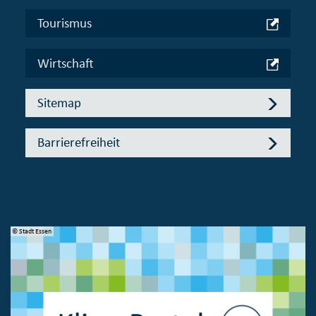
Tourismus
Wirtschaft
Sitemap
Barrierefreiheit
© Stadt Essen
© 